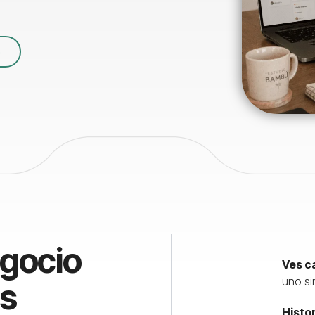
egocio
Ves c
uno si
os
Histo