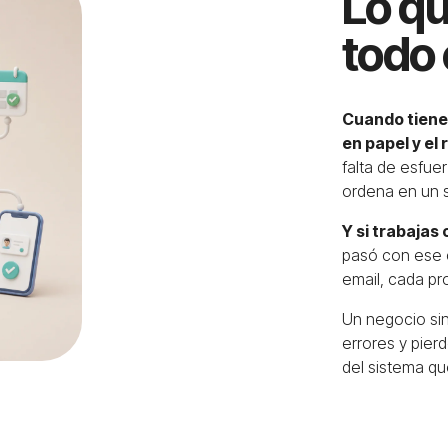
Lo q
todo 
Cuando tienes
en papel y el
falta de esfuer
ordena en un s
Y si trabajas
pasó con ese 
email, cada pr
Un negocio sin
errores y pier
del
sistema qu