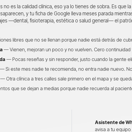
s no es la calidad clínica, eso ya lo tienes de sobra. Es que 
aparecen, y tu ficha de Google lleva meses parada mientras l
ajes —
dental
,
fisioterapia
, estética o salud general— el patró
nes libres que no se llenan porque nadie está detrás de cubri
ta
— Vienen, mejoran un poco y no vuelven. Cero continuidad y
da
— Pocas reseñas y sin responder, justo cuando la gente elig
— Si este mes nadie te recomienda, no entra nadie nuevo. No c
— Otra clínica a tres calles sale primero en el mapa y se qued
tos que se dejan a medias porque nadie recuerda al paciente
Asistente de W
avisa a tu equipo