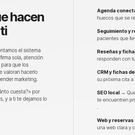
Agenda conect
ue hacen
huecos que se re
ti
Seguimiento y r
pacientes que lle
ntamos el sistema
Reseñas y ficha
firma sola, atención
responden con tu
 para que los
e valoran hacerlo
CRM y fichas de
render marketing.
su próxima cita a l
ánto cuesta?» por
SEO local
→ Qu
 y a ti te dejamos lo
te encuentren pr
.
Web y reservas
una web clara y 
.